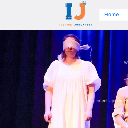
Home
W
Momenteel zijn we ee
Onz
Toch k