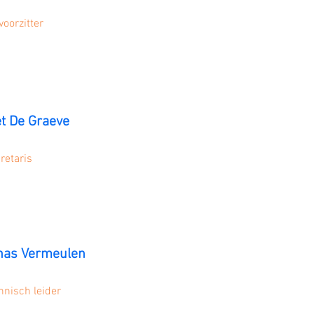
voorzitter
et De Graeve
retaris
nas Vermeulen
hnisch leider