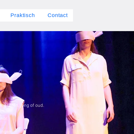
Praktisch
Contact
n.
rachten, jong of oud.
mor.
dingen.