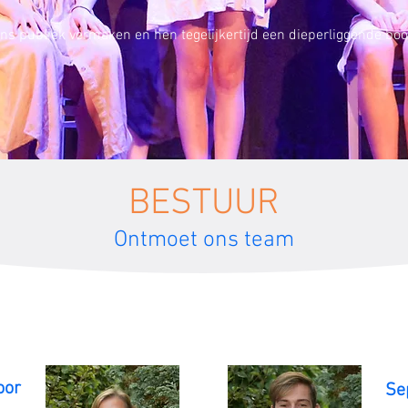
ns publiek vermaken en hen tegelijkertijd een dieperliggende b
BESTUUR
Ontmoet ons team
oor
Se