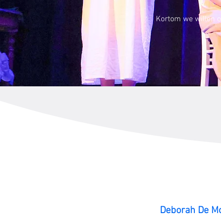
Kortom we willen o
Deborah De M