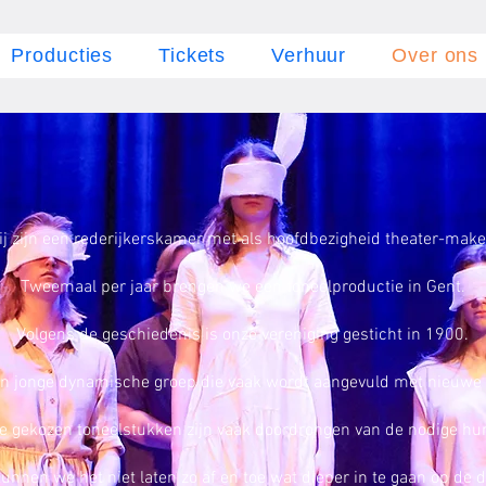
Producties
Tickets
Verhuur
Over ons
ij zijn een rederijkerskamer met als hoofdbezigheid theater-make
Tweemaal per jaar brengen we een toneelproductie in Gent.
Volgens de geschiedenis is onze vereniging gesticht in 1900.
n jonge dynamische groep die vaak wordt aangevuld met nieuwe k
e gekozen toneelstukken zijn vaak doordrongen van de nodige hu
unnen we het niet laten zo af en toe wat dieper in te gaan op de 