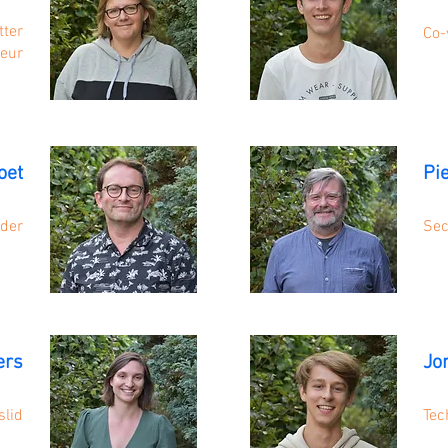
tter
Co-
teur
oet
Pi
ider
Sec
ers
Jo
slid
Tec